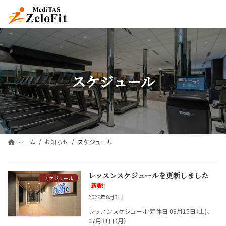
コ
ナ
ン
ビ
テ
ゲ
ン
ー
ツ
シ
へ
ョ
ス
ン
キ
に
スケジュール
ッ
移
プ
動
ホーム
お知らせ
スケジュール
レッスンスケジュールを更新しました
スケジュール
新着!!
2026年8月3日
レッスンスケジュール 定休日 08月15日（土)、
07月31日（月）