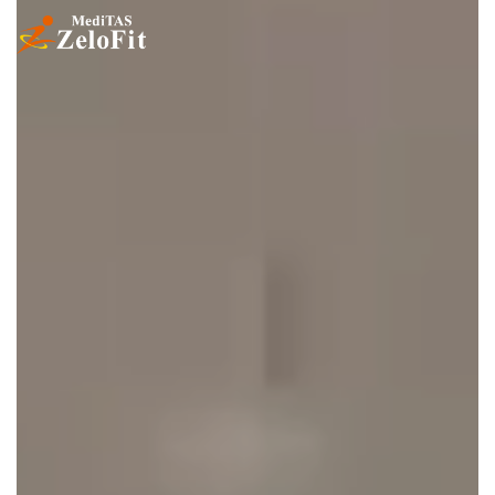
コ
ナ
ン
ビ
テ
ゲ
ン
ー
ツ
シ
へ
ョ
ス
ン
キ
に
ッ
移
プ
動