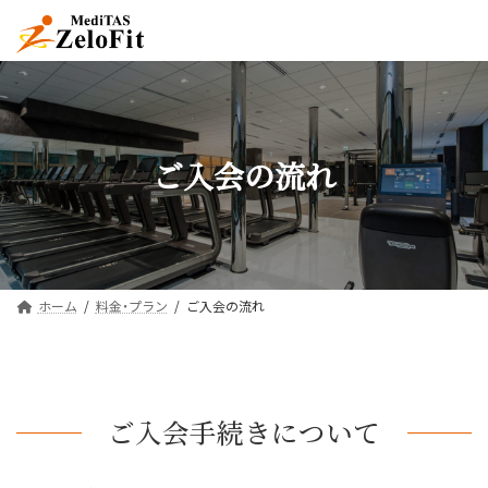
コ
ナ
ン
ビ
テ
ゲ
ン
ー
ツ
シ
へ
ョ
ス
ン
キ
に
ご入会の流れ
ッ
移
プ
動
ホーム
料金・プラン
ご入会の流れ
ご入会手続きについて