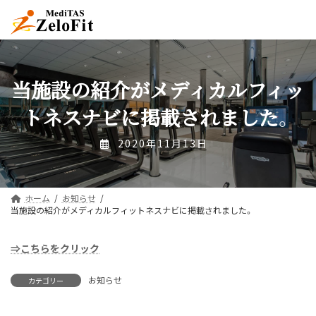
コ
ナ
ン
ビ
テ
ゲ
ン
ー
ツ
シ
へ
ョ
当施設の紹介がメディカルフィッ
ス
ン
キ
に
トネスナビに掲載されました。
ッ
移
プ
動
2020年11月13日
ホーム
お知らせ
当施設の紹介がメディカルフィットネスナビに掲載されました。
⇒こちらをクリック
お知らせ
カテゴリー