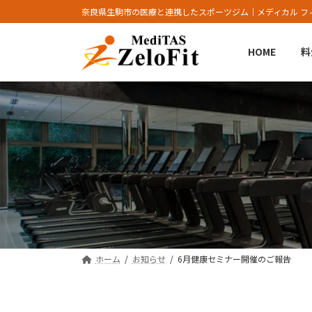
コ
ナ
奈良県生駒市の医療と連携したスポーツジム｜メディカル フ
ン
ビ
テ
ゲ
HOME
料
ン
ー
ツ
シ
へ
ョ
ス
ン
キ
に
ッ
移
プ
動
ホーム
お知らせ
6月健康セミナー開催のご報告