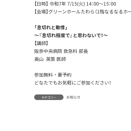
【日時】 令和7年 7/15(火) 14：00～15：00
【会場】グリーンホールたわら（1階なるなるホ
「息切れと動悸」
～『息切れ程度で』と思わないで！～
【講師】
阪奈中央病院 救急科 部長
奥山 英策 医師
参加無料 ・ 要予約
どなたでもお気軽にご参加ください！
お知らせ
カテゴリー