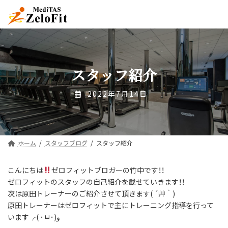
コ
ナ
ン
ビ
テ
ゲ
ン
ー
ツ
シ
へ
ョ
ス
ン
スタッフ紹介
キ
に
ッ
移
2022年7月14日
プ
動
ホーム
スタッフブログ
スタッフ紹介
こんにちは
ゼロフィットブロガーの竹中です！！
ゼロフィットのスタッフの自己紹介を載せていきます！！
次は原田トレーナーのご紹介させて頂きます( ´艸｀)
原田トレーナーはゼロフィットで主にトレーニング指導を行って
います╭( ･ㅂ･)و