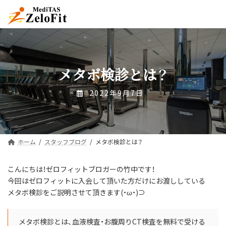
コ
ナ
ン
ビ
テ
ゲ
ン
ー
ツ
シ
へ
ョ
ス
ン
メタボ検診とは？
キ
に
ッ
移
2022年9月7日
プ
動
ホーム
スタッフブログ
メタボ検診とは？
こんにちは！ゼロフィットブロガーの竹中です！
今回はゼロフィットに入会して頂いた方だけにお渡ししている
メタボ検診をご説明させて頂きます(・ω・)⊃
メタボ検診とは、血液検査・お腹周りCT検査を無料で受ける