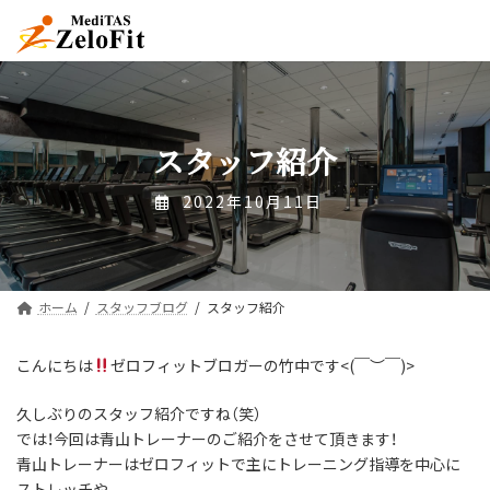
コ
ナ
ン
ビ
テ
ゲ
ン
ー
ツ
シ
へ
ョ
ス
ン
スタッフ紹介
キ
に
ッ
移
2022年10月11日
プ
動
ホーム
スタッフブログ
スタッフ紹介
こんにちは
ゼロフィットブロガーの竹中です<(￣︶￣)>
久しぶりのスタッフ紹介ですね（笑）
では！今回は青山トレーナーのご紹介をさせて頂きます！
青山トレーナーはゼロフィットで主にトレーニング指導を中心に
ストレッチや