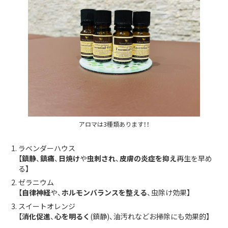
アロマは3種類あります！！
ラベンダーハウス
【
鎮静
、
鎮痛
、
日焼け
や
虫刺され
、
皮膚の炎症を抑え
再生を早め
る】
ゼラニウム
【
自律神経
や、
ホルモンバランスを整える
、虫除け効果】
スイートオレンジ
【
消化促進
、
心を明るく
(鎮静)、油汚れなどお掃除にも効果的】