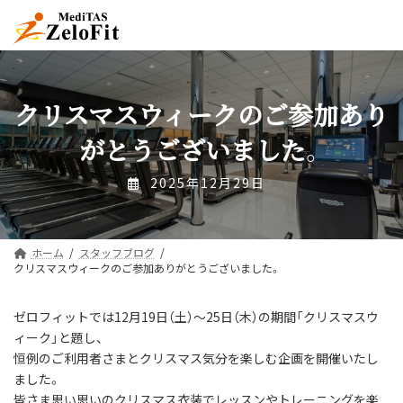
コ
ナ
ン
ビ
テ
ゲ
ン
ー
ツ
シ
へ
ョ
クリスマスウィークのご参加あり
ス
ン
キ
に
がとうございました。
ッ
移
プ
動
2025年12月29日
ホーム
スタッフブログ
クリスマスウィークのご参加ありがとうございました。
ゼロフィットでは12月19日（土）～25日（木）の期間「クリスマスウ
ィーク」と題し、
恒例のご利用者さまとクリスマス気分を楽しむ企画を開催いたし
ました。
皆さま思い思いのクリスマス衣装でレッスンやトレーニングを楽